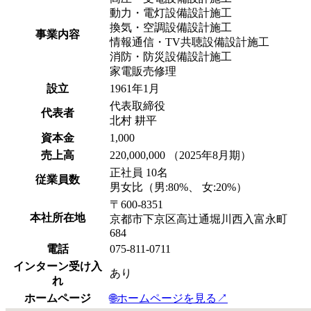
動力・電灯設備設計施工
換気・空調設備設計施工
事業内容
情報通信・TV共聴設備設計施工
消防・防災設備設計施工
家電販売修理
設立
1961年1月
代表取締役
代表者
北村 耕平
資本金
1,000
売上高
220,000,000 （2025年8月期）
正社員 10名
従業員数
男女比（男:80%、 女:20%）
〒600-8351
本社所在地
京都市下京区高辻通堀川西入富永町
684
電話
075-811-0711
インターン受け入
あり
れ
ホームページ
🌐
ホームページを見る
↗