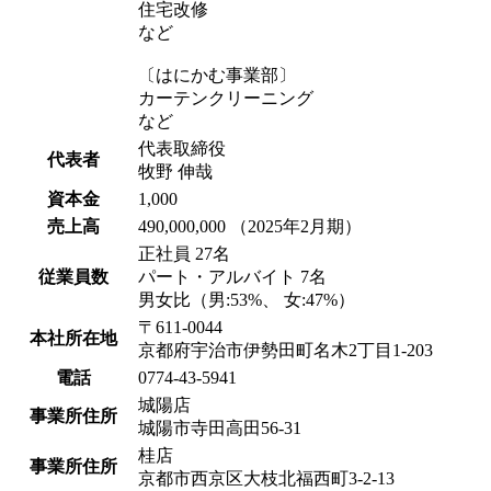
住宅改修
など
〔はにかむ事業部〕
カーテンクリーニング
など
代表取締役
代表者
牧野 伸哉
資本金
1,000
売上高
490,000,000 （2025年2月期）
正社員 27名
従業員数
パート・アルバイト 7名
男女比（男:53%、 女:47%）
〒611-0044
本社所在地
京都府宇治市伊勢田町名木2丁目1-203
電話
0774-43-5941
城陽店
事業所住所
城陽市寺田高田56-31
桂店
事業所住所
京都市西京区大枝北福西町3-2-13