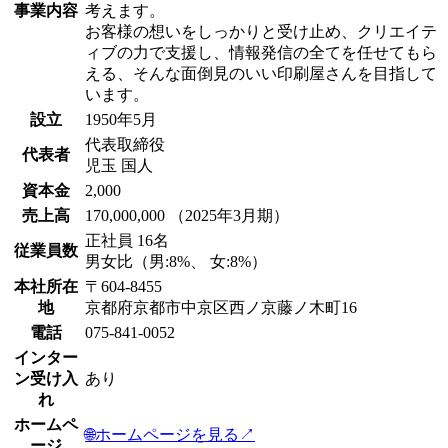
事業内容
考えます。
お客様の想いをしっかりと受け止め、クリエイテ
ィブの力で支援し、情報発信の全てを任せてもら
える、そんな面倒見のいい印刷屋さんを目指して
います。
設立
1950年5月
代表取締役
代表者
児玉 国人
資本金
2,000
売上高
170,000,000 （2025年3月期）
正社員 16名
従業員数
男女比（男:8%、 女:8%）
本社所在
〒604-8455
地
京都府京都市中京区西ノ京藤ノ木町16
電話
075-841-0052
インター
ン受け入
あり
れ
ホームペ
🌐
ホームページを見る
↗
ージ